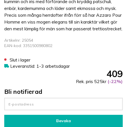
kummin och iris med förförande och kryddig patschuli,
enbär, kardemumma och läder samt ekmossa och mysk.
Precis som många herrdofter ifrån förr så har Azzaro Pour
Homme en viss mogen elegans till sin karaktär vilket gör
den mest lämplig för män som har passerat trettiostrecket.
Artikelnr: 25054
EAN-kod: 3351500980802
Slut i lager
Leveranstid: 1-3 arbetsdagar
409
Rek. pris 525kr
(-22%)
Bli notifierad
Bevaka