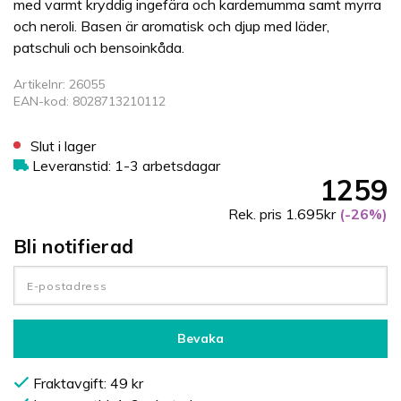
med varmt kryddig ingefära och kardemumma samt myrra
och neroli. Basen är aromatisk och djup med läder,
patschuli och bensoinkåda.
Artikelnr: 26055
EAN-kod: 8028713210112
Slut i lager
Leveranstid: 1-3 arbetsdagar
1259
Rek. pris 1.695kr
(-26%)
Bli notifierad
Bevaka
Fraktavgift: 49 kr