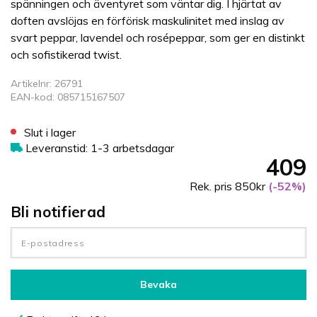
spänningen och äventyret som väntar dig. I hjärtat av
doften avslöjas en förförisk maskulinitet med inslag av
svart peppar, lavendel och rosépeppar, som ger en distinkt
och sofistikerad twist.
Artikelnr: 26791
EAN-kod: 085715167507
Slut i lager
Leveranstid: 1-3 arbetsdagar
409
Rek. pris 850kr
(-52%)
Bli notifierad
Bevaka