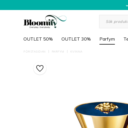
OUTLET 50%
OUTLET 30%
Parfym
Te
FÖRSTASIDAN
PARFYM
KVINNA