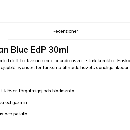
Recensioner
an Blue EdP 30ml
ländad doft för kvinnan med beundransvärt stark karaktär. Flask
djupblå nyansen för tankarna till medelhavets oändliga rikedom
t, kläver, förgätmigej och bladmynta
ika och jasmin
ax och petalia