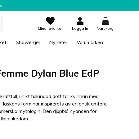
er
Mina favoriter
Logga In
Varukorg
ket
Showergel
Nyheter
Varumärken
Femme Dylan Blue EdP
aftfull, unikt fulländad doft för kvinnan med
 Flaskans form har inspirerats av en antik amfora
romerska mytologin. Den djupblå nyansen för
dliga rikedom.