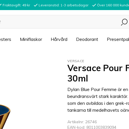
Fraktavgift: 49 kr
Leveranstid: 1-3 arbetsdagar
Över 160 000 kund
sters
Miniflaskor
Hårvård
Deodorant
Presentpa
VERSACE
Versace Pour 
30ml
Dylan Blue Pour Femme är en kr
beundransvärt stark karaktär.
som den avbildas i den grek-
tankarna till medelhavets oän
Artikelnr: 26746
EAN-kod: 8011003839094