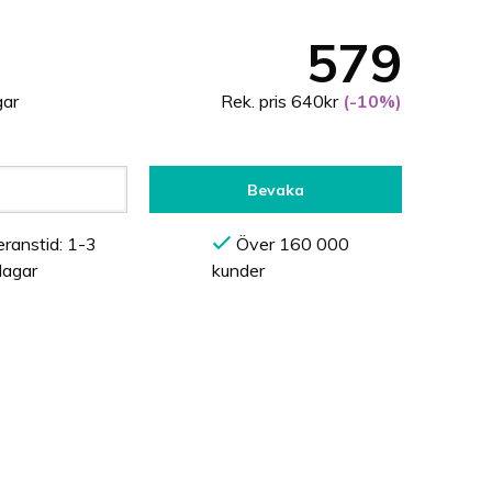
579
gar
Rek. pris 640kr
(-10%)
Bevaka
ranstid: 1-3
Över 160 000
dagar
kunder