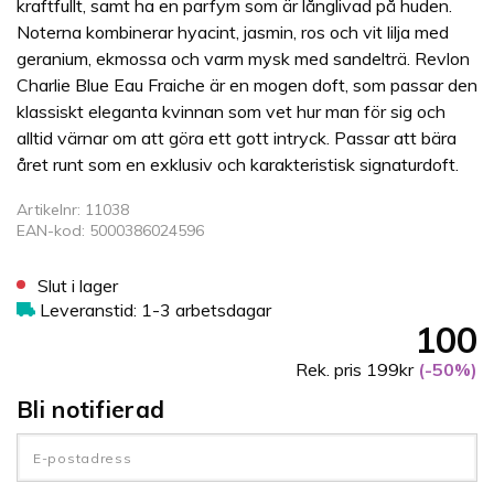
kraftfullt, samt ha en parfym som är långlivad på huden.
Noterna kombinerar hyacint, jasmin, ros och vit lilja med
geranium, ekmossa och varm mysk med sandelträ. Revlon
Charlie Blue Eau Fraiche är en mogen doft, som passar den
klassiskt eleganta kvinnan som vet hur man för sig och
alltid värnar om att göra ett gott intryck. Passar att bära
året runt som en exklusiv och karakteristisk signaturdoft.
Artikelnr: 11038
EAN-kod: 5000386024596
Slut i lager
Leveranstid: 1-3 arbetsdagar
100
Rek. pris 199kr
(-50%)
Bli notifierad