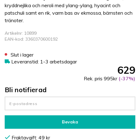
kryddnejlika och neroli med ylang-ylang, hyacint och
patschuli samt en rik, varm bas av ekmossa, bärnsten och
tränoter.
Artikelnr: 10899
EAN-kod: 3360370600192
Slut i lager
Leveranstid: 1-3 arbetsdagar
629
Rek. pris 995kr
(-37%)
Bli notifierad
Bevaka
Fraktavgift: 49 kr