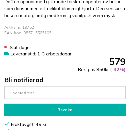
Doften öppnar med glittrande färska toppnoter av hallon,
som dansar med ett delikat blommigt hjärta. Den sensuella
basen är oförglömlig med krämig vanilj och varm mysk.
Artikelnr: 19752
EAN-kod: 085715565105
Slut i lager
Leveranstid: 1-3 arbetsdagar
579
Rek. pris 850kr
(-32%)
Bli notifierad
Bevaka
Fraktavgift: 49 kr