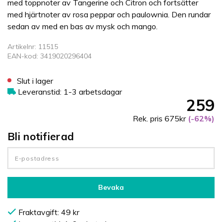
med toppnoter av Tangerine och Citron och fortsätter
med hjärtnoter av rosa peppar och paulownia. Den rundar
sedan av med en bas av mysk och mango.
Artikelnr: 11515
EAN-kod: 3419020296404
Slut i lager
Leveranstid: 1-3 arbetsdagar
259
Rek. pris 675kr
(-62%)
Bli notifierad
Bevaka
Fraktavgift: 49 kr