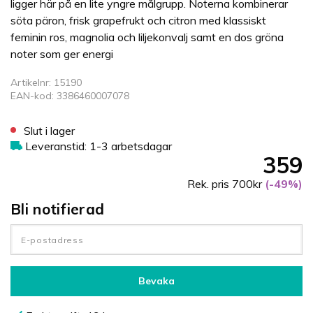
ligger här på en lite yngre målgrupp. Noterna kombinerar
söta päron, frisk grapefrukt och citron med klassiskt
feminin ros, magnolia och liljekonvalj samt en dos gröna
noter som ger energi
Artikelnr: 15190
EAN-kod: 3386460007078
Slut i lager
Leveranstid: 1-3 arbetsdagar
359
Rek. pris 700kr
(-49%)
Bli notifierad
Bevaka