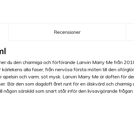
Recensioner
ml
 finner du den charmiga och förförande Lanvin Marry Me från 201
 kärlekens alla faser, från nervösa första möten till den oförglö
ter apelsin och varm, söt mysk. Lanvin Marry Me är doften för 
hanser. Bär den som dagdoft året runt för en älskvärd och charmig u
l någon särskild som snart står inför den livsavgörande frågan