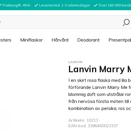
Fraktavgift: 49 kr
Leveranstid: 1-3 arbetsdagar
Över 160 000 kund
sters
Miniflaskor
Hårvård
Deodorant
Presentpa
LANVIN
Lanvin Marry 
I en skirt rosa flaska med lil
förförande Lanvin Marry Me fr
blommig doft som utstrålar rom
från nervösa första möten till
kombination av persika, ros oc
Artikelnr: 10213
EAN-kod: 3386460023337