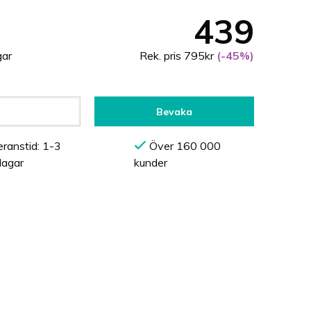
439
gar
Rek. pris 795kr
(-45%)
Bevaka
ranstid: 1-3
Över 160 000
dagar
kunder