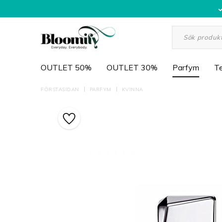
OUTLET 50%
OUTLET 30%
Parfym
Te
FÖRSTASIDAN
PARFYM
KVINNA