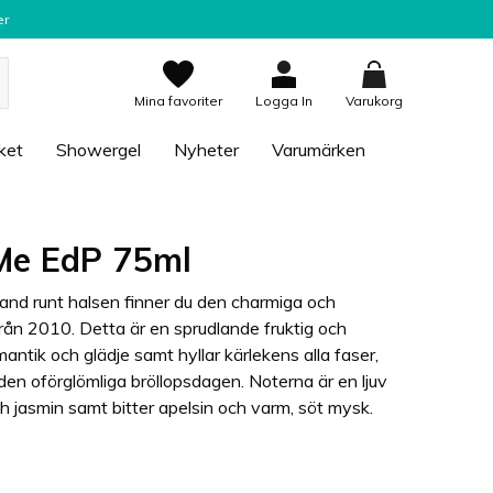
er
Mina favoriter
Logga In
Varukorg
ket
Showergel
Nyheter
Varumärken
Me EdP 75ml
a band runt halsen finner du den charmiga och
ån 2010. Detta är en sprudlande fruktig och
antik och glädje samt hyllar kärlekens alla faser,
 den oförglömliga bröllopsdagen. Noterna är en ljuv
h jasmin samt bitter apelsin och varm, söt mysk.