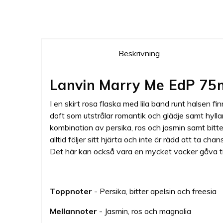
Beskrivning
Lanvin Marry Me EdP 75
I en skirt rosa flaska med lila band runt halsen
doft som utstrålar romantik och glädje samt hyllar
kombination av persika, ros och jasmin samt bit
alltid följer sitt hjärta och inte är rädd att ta c
Det här kan också vara en mycket vacker gåva til
Toppnoter
- Persika, bitter apelsin och freesia
Mellannoter
- Jasmin, ros och magnolia