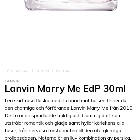
FÖRSTASIDAN
PARFYM
KVINNA
LANVIN
Lanvin Marry Me EdP 30ml
I en skirt rosa flaska med lila band runt halsen finner du
den charmiga och förförande Lanvin Marry Me från 2010.
Detta är en sprudlande fruktig och blommig doft som
utstrålar romantik och glädje samt hyllar kärlekens alla
faser, från nervösa första möten till den oförglömliga
bröllopsdagen. Noterna är en ljuv kombination av persika,