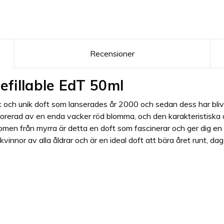
Recensioner
efillable EdT 50ml
och unik doft som lanserades år 2000 och sedan dess har blivi
korerad av en enda vacker röd blomma, och den karakteristiska
romen från myrra är detta en doft som fascinerar och ger dig en 
nnor av alla åldrar och är en ideal doft att bära året runt, dag