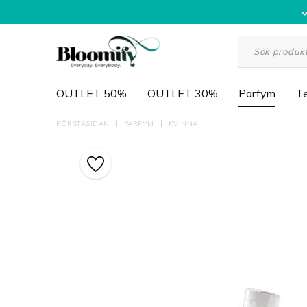
OUTLET 50%
OUTLET 30%
Parfym
Te
FÖRSTASIDAN
PARFYM
KVINNA