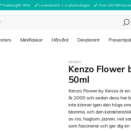
Fraktavgift: 49 kr
Leveranstid: 1-3 arbetsdagar
Över 160 000 kund
sters
Miniflaskor
Hårvård
Deodorant
Presentpa
KENZO
Kenzo Flower b
50ml
Kenzo Flower by Kenzo är en 
år 2000 och sedan dess har bl
inte känner igen den höga sma
blomma, och den karakteristi
av ros, hagtorn, jasmin, viol 
som fascinerar och ger dig en 