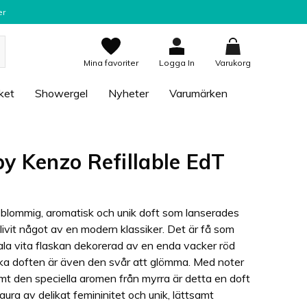
er
Mina favoriter
Logga In
Varukorg
ket
Showergel
Nyheter
Varumärken
y Kenzo Refillable EdT
blommig, aromatisk och unik doft som lanserades
ivit något av en modern klassiker. Det är få som
la vita flaskan dekorerad av en enda vacker röd
ska doften är även den svår att glömma. Med noter
samt den speciella aromen från myrra är detta en doft
aura av delikat femininitet och unik, lättsamt