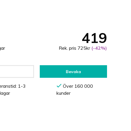
419
gar
Rek. pris 725kr
(-42%)
Bevaka
ranstid: 1-3
Över 160 000
dagar
kunder