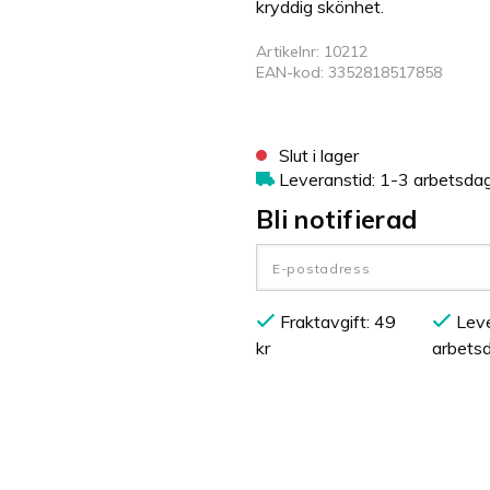
kryddig skönhet.
Artikelnr: 10212
EAN-kod: 3352818517858
Slut i lager
Leveranstid: 1-3 arbetsda
Bli notifierad
Fraktavgift: 49
Leve
kr
arbets