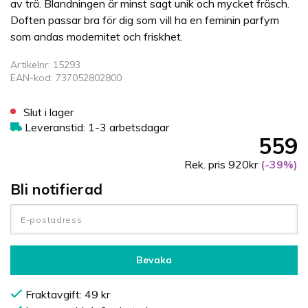
av trä. Blandningen är minst sagt unik och mycket fräsch.
Doften passar bra för dig som vill ha en feminin parfym
som andas modernitet och friskhet.
Artikelnr: 15293
EAN-kod: 737052802800
Slut i lager
Leveranstid: 1-3 arbetsdagar
559
Rek. pris 920kr
(-39%)
Bli notifierad
Bevaka
Fraktavgift: 49 kr