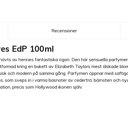
Recensioner
Eyes EdP 100ml
amhävts av hennes fantastiska ögon. Den här sensuella parfymen
. Utformad kring en bukett av Elizabeth Taylors mest älskade bl
assisk och modern på samma gång. Parfymen öppnar med saftiga 
 som sveps in i varma basnoter av cederträ, bärnsten och nyuts
ation, precis som Hollywood ikonen själv.