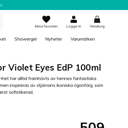
er
Mina favoriter
Logga In
Varukorg
ket
Showergel
Nyheter
Varumärken
or Violet Eyes EdP 100ml
önhet har alltid framhävts av hennes fantastiska
men inspireras av stjärnans ikoniska ögonfärg, som
erst sofistikerad.
509