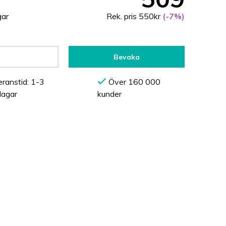
gar
Rek. pris 550kr
(-7%)
Bevaka
ranstid: 1-3
Över 160 000
dagar
kunder