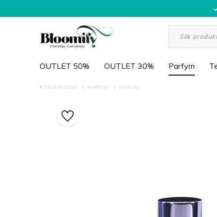
OUTLET 50%
OUTLET 30%
Parfym
Te
FÖRSTASIDAN
PARFYM
KVINNA