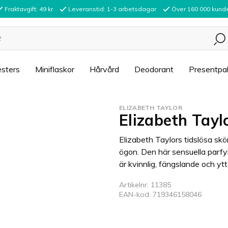
Fraktavgift: 49 kr
Leveranstid: 1-3 arbetsdagar
Över 160 000 kund
sters
Miniflaskor
Hårvård
Deodorant
Presentpa
ELIZABETH TAYLOR
Elizabeth Tayl
Elizabeth Taylors tidslösa sk
ögon. Den här sensuella parfy
är kvinnlig, fängslande och ytt
Artikelnr: 11385
EAN-kod: 719346158046