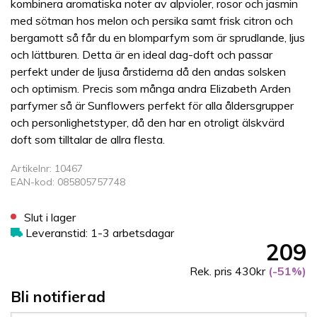
kombinera aromatiska noter av alpvioler, rosor och jasmin
med sötman hos melon och persika samt frisk citron och
bergamott så får du en blomparfym som är sprudlande, ljus
och lättburen. Detta är en ideal dag-doft och passar
perfekt under de ljusa årstiderna då den andas solsken
och optimism. Precis som många andra Elizabeth Arden
parfymer så är Sunflowers perfekt för alla åldersgrupper
och personlighetstyper, då den har en otroligt älskvärd
doft som tilltalar de allra flesta.
Artikelnr: 10467
EAN-kod: 085805757748
Slut i lager
Leveranstid: 1-3 arbetsdagar
209
Rek. pris 430kr
(-51%)
Bli notifierad