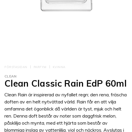
FÖRSTASIDAN
PARFYM
KVINNA
CLEAN
Clean Classic Rain EdP 60ml
Clean Rain är inspirerad av nyfallet regn; den rena, fräscha
doften av en helt nytvättad värld. Rain får en att vilja
omfamna det ögonblick då världen är tyst, mjuk och helt
ren. Denna doft består av noter som daggfrisk melon,
påsklilja och mynta, med ett hjärta som består av
blommiga inslag av vattenlilja, viol och näckros. Avslutas i