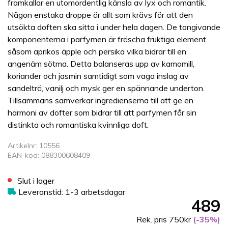
framkallar en utomordentlig känsla av lyx och romantik.
Någon enstaka droppe är allt som krävs för att den
utsökta doften ska sitta i under hela dagen. De tongivande
komponenterna i parfymen är fräscha fruktiga element
såsom aprikos äpple och persika vilka bidrar till en
angenäm sötma. Detta balanseras upp av kamomill,
koriander och jasmin samtidigt som vaga inslag av
sandelträ, vanilj och mysk ger en spännande underton.
Tillsammans samverkar ingredienserna till att ge en
harmoni av dofter som bidrar till att parfymen får sin
distinkta och romantiska kvinnliga doft.
Artikelnr: 10556
EAN-kod: 088300608409
Slut i lager
Leveranstid: 1-3 arbetsdagar
489
Rek. pris 750kr
(-35%)