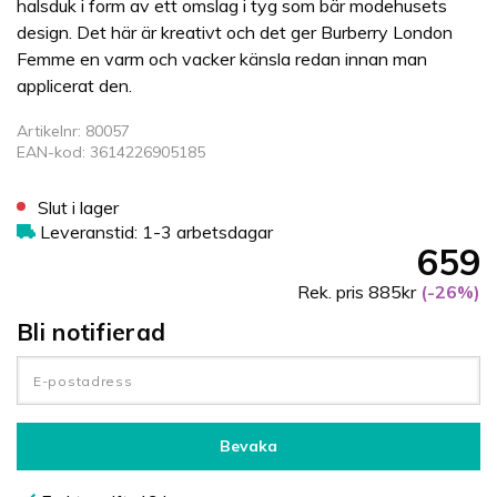
halsduk i form av ett omslag i tyg som bär modehusets
design. Det här är kreativt och det ger Burberry London
Femme en varm och vacker känsla redan innan man
applicerat den.
Artikelnr: 80057
EAN-kod: 3614226905185
Slut i lager
Leveranstid: 1-3 arbetsdagar
659
Rek. pris 885kr
(-26%)
Bli notifierad
Bevaka