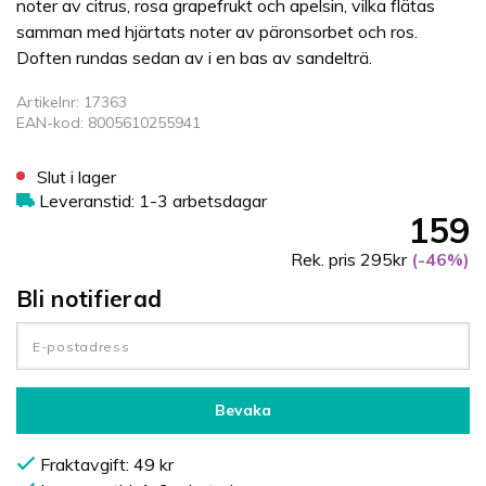
noter av citrus, rosa grapefrukt och apelsin, vilka flätas
samman med hjärtats noter av päronsorbet och ros.
Doften rundas sedan av i en bas av sandelträ.
Artikelnr: 17363
EAN-kod: 8005610255941
Slut i lager
Leveranstid: 1-3 arbetsdagar
159
Rek. pris 295kr
(-46%)
Bli notifierad
Bevaka
Fraktavgift: 49 kr