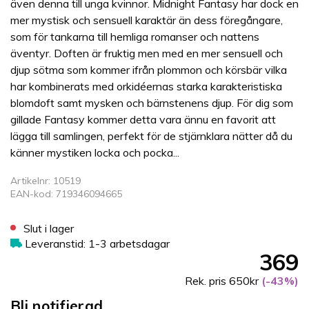
även denna till unga kvinnor. Midnight Fantasy har dock en
mer mystisk och sensuell karaktär än dess föregångare,
som för tankarna till hemliga romanser och nattens
äventyr. Doften är fruktig men med en mer sensuell och
djup sötma som kommer ifrån plommon och körsbär vilka
har kombinerats med orkidéernas starka karakteristiska
blomdoft samt mysken och bärnstenens djup. För dig som
gillade Fantasy kommer detta vara ännu en favorit att
lägga till samlingen, perfekt för de stjärnklara nätter då du
känner mystiken locka och pocka...
Artikelnr: 10519
EAN-kod: 719346094665
Slut i lager
Leveranstid: 1-3 arbetsdagar
369
Rek. pris 650kr
(-43%)
Bli notifierad