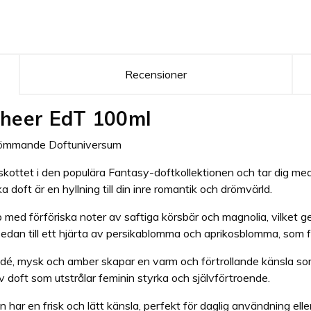
Recensioner
Sheer EdT 100ml
Drömmande Doftuniversum
skottet i den populära Fantasy-doftkollektionen och tar dig m
 doft är en hyllning till din inre romantik och drömvärld.
ed förföriska noter av saftiga körsbär och magnolia, vilket ge
sedan till ett hjärta av persikablomma och aprikosblomma, som 
kidé, mysk och amber skapar en varm och förtrollande känsla som
 doft som utstrålar feminin styrka och självförtroende.
ar en frisk och lätt känsla, perfekt för daglig användning eller