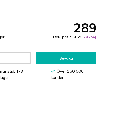
289
gar
Rek. pris 550kr
(-47%)
Bevaka
ranstid: 1-3
Över 160 000
dagar
kunder