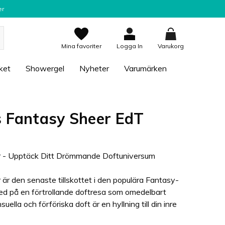
er
Mina favoriter
Logga In
Varukorg
ket
Showergel
Nyheter
Varumärken
s Fantasy Sheer EdT
r - Upptäck Ditt Drömmande Doftuniversum
är den senaste tillskottet i den populära Fantasy-
med på en förtrollande doftresa som omedelbart
ella och förföriska doft är en hyllning till din inre