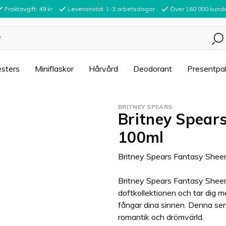
Fraktavgift: 49 kr
Leveranstid: 1-3 arbetsdagar
Över 160 000 kund
sters
Miniflaskor
Hårvård
Deodorant
Presentpa
BRITNEY SPEARS
Britney Spear
100ml
Britney Spears Fantasy Shee
Britney Spears Fantasy Sheer 
doftkollektionen och tar dig 
fångar dina sinnen. Denna sensu
romantik och drömvärld.