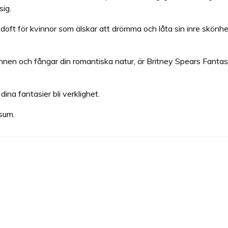
sig.
oft för kvinnor som älskar att drömma och låta sin inre skönhet 
sinnen och fångar din romantiska natur, är Britney Spears Fanta
ina fantasier bli verklighet.
sum.