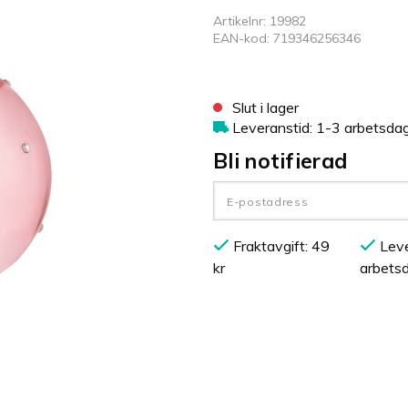
Artikelnr: 19982
EAN-kod: 719346256346
Slut i lager
Leveranstid: 1-3 arbetsda
Bli notifierad
Fraktavgift: 49
Leve
kr
arbets