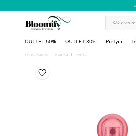
OUTLET 50%
OUTLET 30%
Parfym
Te
FÖRSTASIDAN
PARFYM
KVINNA