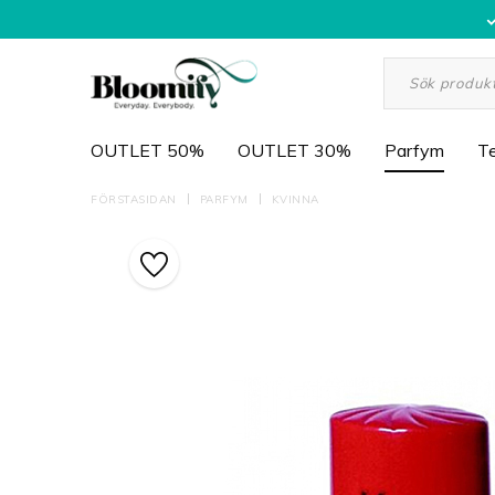
OUTLET 50%
OUTLET 30%
Parfym
Te
FÖRSTASIDAN
PARFYM
KVINNA