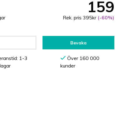
159
gar
Rek. pris 395kr
(-60%)
Bevaka
ranstid: 1-3
Över 160 000
dagar
kunder