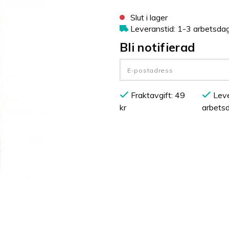
Slut i lager
Leveranstid: 1-3 arbetsda
Bli notifierad
Fraktavgift: 49
Leve
kr
arbets