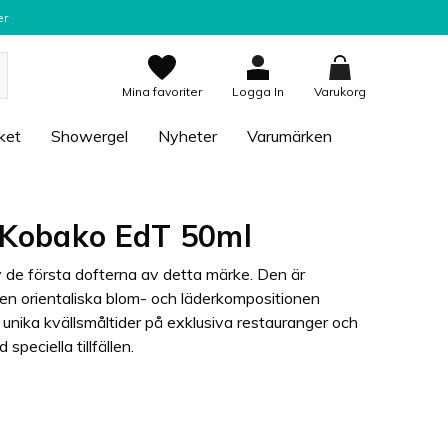
er
Mina favoriter
Logga In
Varukorg
ket
Showergel
Nyheter
Varumärken
s Kobako EdT 50ml
v de första dofterna av detta märke. Den är
Den orientaliska blom- och läderkompositionen
 unika kvällsmåltider på exklusiva restauranger och
speciella tillfällen.