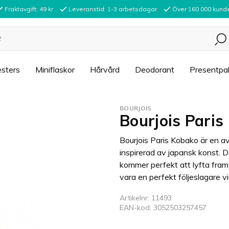
Fraktavgift: 49 kr
Leveranstid: 1-3 arbetsdagar
Över 160 000 kund
sters
Miniflaskor
Hårvård
Deodorant
Presentpa
BOURJOIS
Bourjois Pari
Bourjois Paris Kobako är en a
inspirerad av japansk konst. 
kommer perfekt att lyfta fram
vara en perfekt följeslagare vid 
Artikelnr: 11493
EAN-kod: 3052503257457