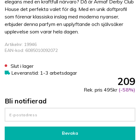
elegans med en kraftfull närvaro? Då är Armaf Derby Club
House det perfekta valet för dig. Med en unik doftprofil
som förenar klassiska inslag med moderna nyanser,
erbjuder denna parfym en upplyftande och självsäker
upplevelse som varar hela dagen.
Artikelnr: 19946
EAN-kod: 6085010092072
Slut i lager
Leveranstid: 1-3 arbetsdagar
209
Rek. pris 495kr
(-58%)
Bli notifierad
Bevaka