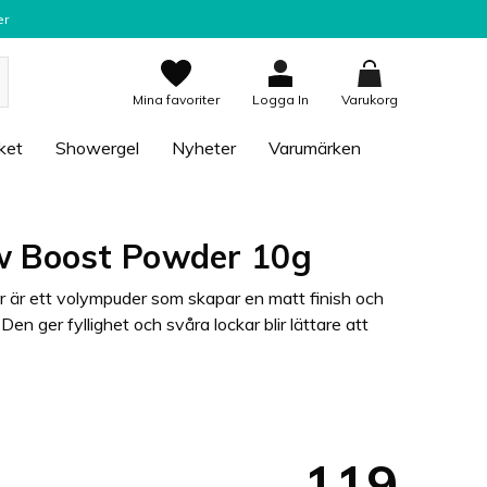
er
Mina favoriter
Logga In
Varukorg
ket
Showergel
Nyheter
Varumärken
w Boost Powder 10g
är ett volympuder som skapar en matt finish och
Den ger fyllighet och svåra lockar blir lättare att
119