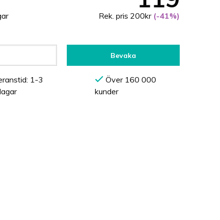
gar
Rek. pris 200kr
(-41%)
Bevaka
ranstid: 1-3
Över 160 000
dagar
kunder