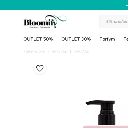
OUTLET 50%
OUTLET 30%
Parfym
Te
FÖRSTASIDAN
HÅRVÅRD
HÅRVÅRD