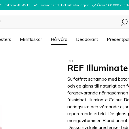
Fraktavgift: 49 kr
Leveranstid: 1-3 arbetsdagar
Över 160 000 kund
sters
Miniflaskor
Hårvård
Deodorant
Presentpa
REF
REF Illuminat
Sulfatfritt schampo med botani
och ge glans till naturligt och
färgbevarande näringsämnen s
frissighet. Illuminate Colour: 
näringsrika och vårdande oljo
reparerande effekt. De glansg
mängdvitaminer. Bland annat 
Dessa nyckelingredienser bidra