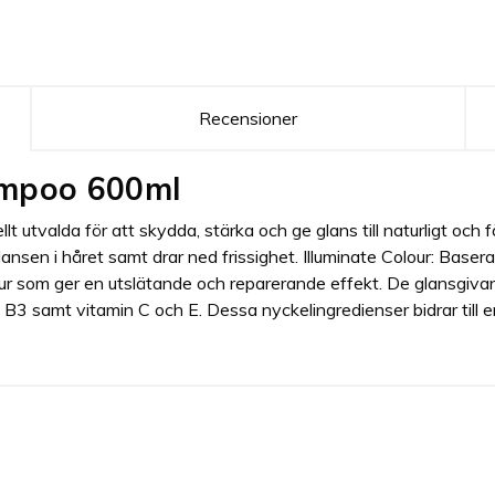
Recensioner
ampoo 600ml
t utvalda för att skydda, stärka och ge glans till naturligt och 
sen i håret samt drar ned frissighet. Illuminate Colour: Basera
ur som ger en utslätande och reparerande effekt. De glansgiva
B3 samt vitamin C och E. Dessa nyckelingredienser bidrar till 