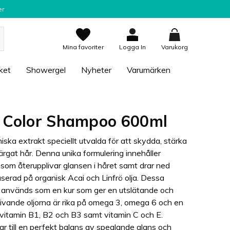
er
Mina favoriter
Logga In
Varukorg
ket
Showergel
Nyheter
Varumärken
e Color Shampoo 600ml
ska extrakt speciellt utvalda för att skydda, stärka
 färgat hår. Denna unika formulering innehåller
om återupplivar glansen i håret samt drar ned
Baserad på organisk Acai och Linfrö olja. Dessa
r används som en kur som ger en utslätande och
ivande oljorna är rika på omega 3, omega 6 och en
vitamin B1, B2 och B3 samt vitamin C och E.
r till en perfekt balans av speglande glans och