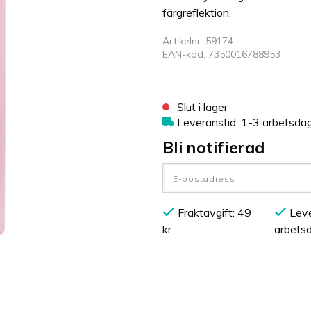
färgreflektion.
Artikelnr: 59174
EAN-kod: 7350016788953
Slut i lager
Leveranstid: 1-3 arbetsda
Bli notifierad
Fraktavgift: 49
Leve
kr
arbets