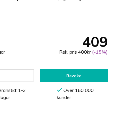
409
gar
Rek. pris 480kr
(-15%)
Bevaka
ranstid: 1-3
Över 160 000
dagar
kunder