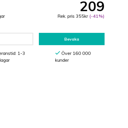
209
gar
Rek. pris 355kr
(-41%)
Bevaka
ranstid: 1-3
Över 160 000
dagar
kunder