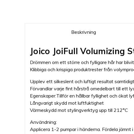
Beskrivning
Joico JoiFull Volumizing 
Drömmen om ett större och fylligare hår har blivi
Klibbiga och krispiga produktrester från volympro
Upplev ett silkeslent och luftigt resultat samti
Förvandlar varje fint hårstrå omedelbart till ett ly
Egenskaper:Tillför en hållbar fyllighet och ökat ly
Långvarigt skydd mot luftfuktighet
Värmeskydd mot stylingverktyg upp till 212°C
Användning:
Applicera 1-2 pumpar i händerna. Fördela jämnt i h