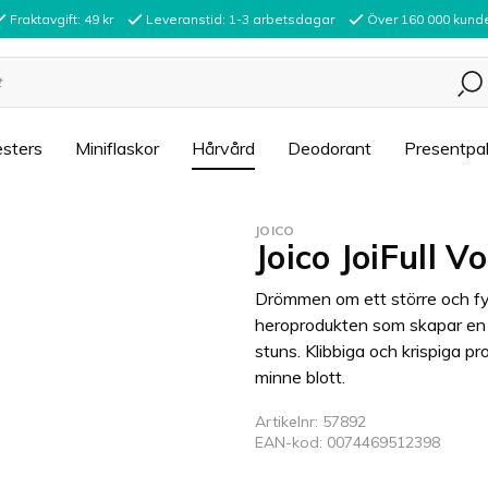
Fraktavgift: 49 kr
Leveranstid: 1-3 arbetsdagar
Över 160 000 kund
sters
Miniflaskor
Hårvård
Deodorant
Presentpa
JOICO
Joico JoiFull 
Drömmen om ett större och fylli
heroprodukten som skapar en b
stuns. Klibbiga och krispiga p
minne blott.
Artikelnr: 57892
EAN-kod: 0074469512398