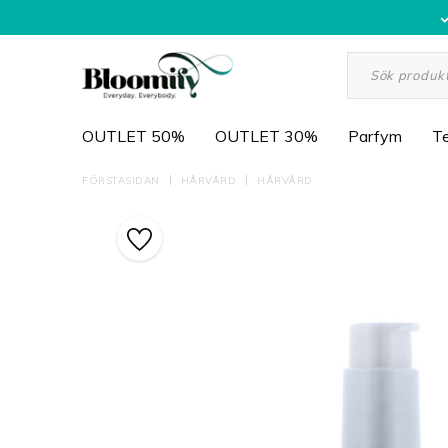
OUTLET 50%
OUTLET 30%
Parfym
Te
FÖRSTASIDAN
HÅRVÅRD
HÅRVÅRD