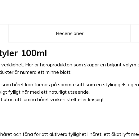
Recensioner
Styler 100ml
t verklighet. Här är heroprodukten som skapar en briljant volym 
dukter är numera ett minne blott.
digt som håret kan formas på samma sätt som en stylinggels ege
xigt fylligt hår med ett naturligt utseende.
ft utan att lämna håret varken stelt eller krispigt
året och föna för att aktivera fyllighet i håret, ett ökat lyft me