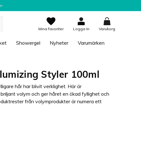
er
Mina favoriter
Logga In
Varukorg
ket
Showergel
Nyheter
Varumärken
Volumizing Styler 100ml
gare hår har blivit verklighet. Här är
riljant volym och ger håret en ökad fyllighet och
roduktrester från volymprodukter är numera ett