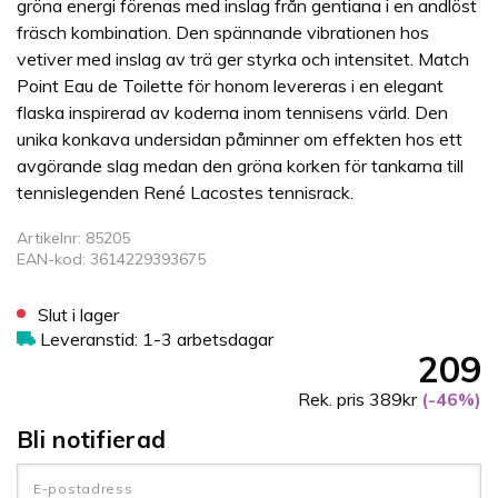
gröna energi förenas med inslag från gentiana i en andlöst
fräsch kombination. Den spännande vibrationen hos
vetiver med inslag av trä ger styrka och intensitet. Match
Point Eau de Toilette för honom levereras i en elegant
flaska inspirerad av koderna inom tennisens värld. Den
unika konkava undersidan påminner om effekten hos ett
avgörande slag medan den gröna korken för tankarna till
tennislegenden René Lacostes tennisrack.
Artikelnr: 85205
EAN-kod: 3614229393675
Slut i lager
Leveranstid: 1-3 arbetsdagar
209
Rek. pris 389kr
(-46%)
Bli notifierad