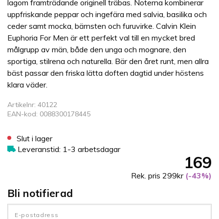
lagom framträdande originell träbas. Noterna kombinerar
uppfriskande peppar och ingefära med salvia, basilika och
ceder samt mocka, bärnsten och furuvirke. Calvin Klein
Euphoria For Men är ett perfekt val till en mycket bred
målgrupp av män, både den unga och mognare, den
sportiga, stilrena och naturella. Bär den året runt, men allra
bäst passar den friska lätta doften dagtid under höstens
klara väder.
Artikelnr: 40122
EAN-kod: 0088300178445
Slut i lager
Leveranstid: 1-3 arbetsdagar
169
Rek. pris 299kr
(-43%)
Bli notifierad