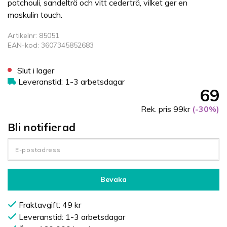
patchouli, sandelträ och vitt cederträ, vilket ger en
maskulin touch.
Artikelnr: 85051
EAN-kod: 3607345852683
Slut i lager
Leveranstid: 1-3 arbetsdagar
69
Rek. pris 99kr
(-30%)
Bli notifierad
Bevaka
Fraktavgift: 49 kr
Leveranstid: 1-3 arbetsdagar