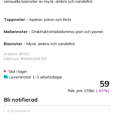
sensuella basnoter av mysk, ambra och sandelträ.
Toppnoter
- Apelsin, päron och litchi
Mellannoter
- Drakfruktsträdsblomma, pion och jasmin
Basnoter
- Mysk, ambra och sandelträ
Artikelnr: 87553
EAN-kod: 8005610291765
Slut i lager
Leveranstid: 1-3 arbetsdagar
59
Rek. pris 159kr
(-63%)
Bli notifierad